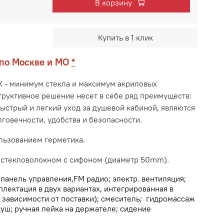
В корзину
Купить в 1 клик
 по Москве и МО
*
X
- минимум стекла и максимум акриловых
труктивное решение несет в себе ряд преимуществ:
ыстрый и легкий уход за душевой кабиной, являются
говечности, удобства и безопасности.
ользованием герметика.
 стекловолокном с сифоном (диаметр 50mm).
панель управления,FM радио; электр. вентиляция;
лектация в двух вариантах, интегрированная в
в зависимости от поставки); смеситель; гидромассаж
душ; ручная лейка на держателе; сидение