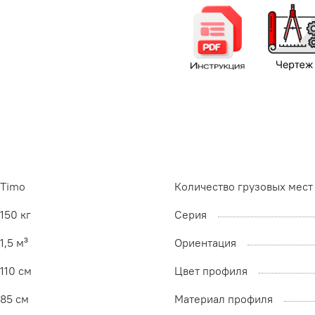
Timo
Количество грузовых мест
150 кг
Серия
1,5 м³
Ориентация
110 см
Цвет профиля
85 см
Материал профиля