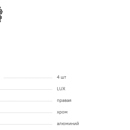
4 шт
LUX
правая
хром
алюминий